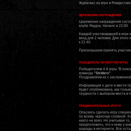
Ждём вас на игре в Рождественс
ЦЕРЕМОНИЯ НАГРАЖДЕНИЯ
Церемония награждения состои
клубе Якудза. Начало в 22:00.
Каждой участвовавшей в игре
вход для 2 человек. Для этог
к 21:40.
Пригалашаем принять участие 
ПОБЕДИТЕЛЬ ЧЕТВЁРТОЙ ИГРЫ
Победителем 4-й игры "В поис
команда
"Striders"
.
Поздравляем их с заслуженно
Информация о дате и месте п
будет опубликована, как тольк
трудности с выбором места в 
ПРЕДВАРИТЕЛЬНЫЕ ИТОГИ
Опасаясь сделать игру слишком
по всему, черезчур сложной. Х
никто не взял. Но учитывая то
предположить, что к нему у ко
шарады в интернете. Все оста