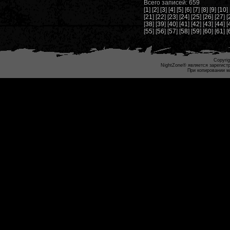
Всего записей: 659
[
1
] [
2
] [
3
] [
4
] [
5
] [
6
] [
7
] [
8
] [
9
] [
10
] 
[
21
] [
22
] [
23
] [
24
] [
25
] [
26
] [
27
] [
[
38
] [
39
] [
40
] [
41
] [
42
] [
43
] [
44
] [
[
55
] [
56
] [
57
] [
58
] [
59
] [
60
] [
61
] [
Copyrig
NightZone® является зарегист
При копировании м