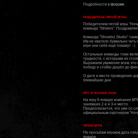
Подробности в
форуме
ПОБЕДИТЕЛЬ ПЯТОЙ ИГРЫ
Победителем пятой игры "Ноч
команда "Striders". Поздравляе
Команда "Showbiz Studio" такж
Им не хватило буквально чуть-
игре они себя ещё покажут :-)
Остальные команды тоже велик
трудности, с которыми их стол
Выражаем уважение всем, кто 
победу и стойко дошёл до фи
О дате и месте проведения ц
ближайшие дни.
МТС И НОЧНАЯ ЗОНА
На игру 6 января компания МТ
занявших 2-е и 3-е место.
Предполагается, что уже со с
официальным партнером "Ночн
ПЯТАЯ ИГРА
По просьбам игроков дата сле
января.