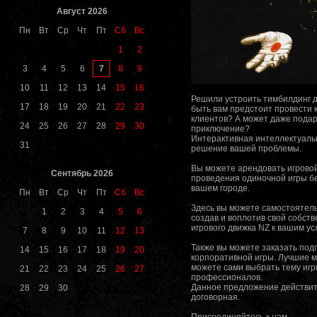
Август 2026
Пн
Вт
Ср
Чт
Пт
Сб
Вс
1
2
7
3
4
5
6
8
9
10
11
12
13
14
15
16
Решили устроить тимбилдинг д
17
18
19
20
21
22
23
быть вам предстоит провести 
клиентов? А может даже пода
24
25
26
27
28
29
30
приключение?
Интерактивная интеллектуальн
31
решение вашей проблемы.
Вы можете арендовать игровой
Сентябрь 2026
проведения одиночной игры б
вашем городе.
Пн
Вт
Ср
Чт
Пт
Сб
Вс
Здесь вы можете самостоятель
1
2
3
4
5
6
создав и воплотив свой собст
игрового движка NZ к вашим ус
7
8
9
10
11
12
13
Также вы можете заказать под
14
15
16
17
18
19
20
корпоративной игры. Лучшие м
можете сами выбрать тему игр
21
22
23
24
25
26
27
профессионалов.
Данное предложение действите
28
29
30
договорная.
Присоединяйтесь к нам.