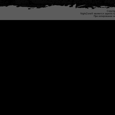
Copyrig
NightZone® является зарегист
При копировании м