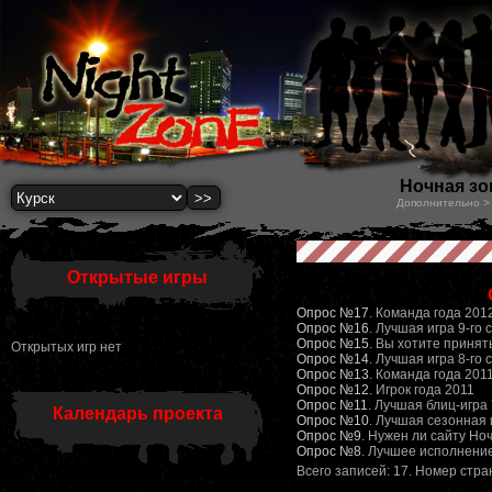
Ночная зон
Дополнительно > 
Открытые игры
Опрос №17
. Команда года 201
Опрос №16
. Лучшая игра 9-го
Опрос №15
. Вы хотите принят
Открытых игр нет
Опрос №14
. Лучшая игра 8-го 
Опрос №13
. Команда года 201
Опрос №12
. Игрок года 2011
Опрос №11
. Лучшая блиц-игра 
Календарь проекта
Опрос №10
. Лучшая сезонная 
Опрос №9
. Нужен ли сайту Но
Опрос №8
. Лучшее исполнени
Всего записей: 17. Номер стр