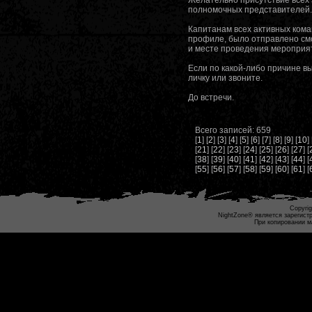
полномочных представителей.
Капитанам всех активных кома
профиле, было отправлено см
и месте проведения мероприя
Если по какой-либо причине в
личку или звоните.
До встречи.
Всего записей: 659
[
1
] [
2
] [
3
] [
4
] [
5
] [
6
] [
7
] [
8
] [
9
] [
10
] 
[
21
] [
22
] [
23
] [
24
] [
25
] [
26
] [
27
] [
[
38
] [
39
] [
40
] [
41
] [
42
] [
43
] [
44
] [
[
55
] [
56
] [
57
] [
58
] [
59
] [
60
] [
61
] [
Copyrig
NightZone® является зарегист
При копировании м