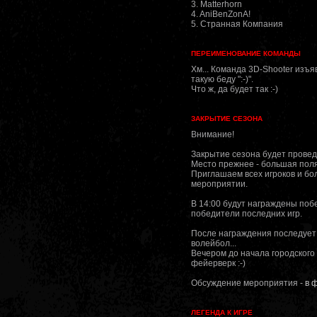
3. Matterhorn
4. AniBenZonA!
5. Странная Компания
ПЕРЕИМЕНОВАНИЕ КОМАНДЫ
Хм... Команда 3D-Shooter изъ
такую беду ":-)".
Что ж, да будет так :-)
ЗАКРЫТИЕ СЕЗОНА
Внимание!
Закрытие сезона будет провед
Место прежнее - большая пол
Приглашаем всех игроков и бо
мероприятии.
В 14:00 будут награждены побе
победители последних игр.
После награждения последует
волейбол...
Вечером до начала городского
фейерверк :-)
Обсуждение мероприятия -
в 
ЛЕГЕНДА К ИГРЕ