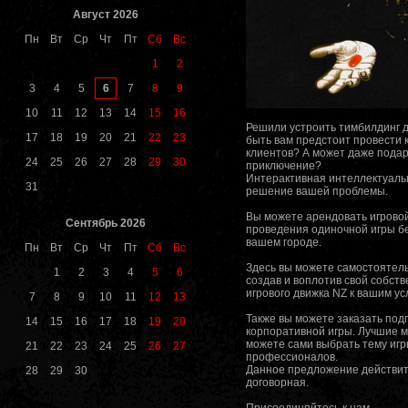
Август 2026
Пн
Вт
Ср
Чт
Пт
Сб
Вс
1
2
6
3
4
5
7
8
9
10
11
12
13
14
15
16
Решили устроить тимбилдинг д
17
18
19
20
21
22
23
быть вам предстоит провести 
клиентов? А может даже пода
24
25
26
27
28
29
30
приключение?
Интерактивная интеллектуальн
31
решение вашей проблемы.
Вы можете арендовать игровой
Сентябрь 2026
проведения одиночной игры б
вашем городе.
Пн
Вт
Ср
Чт
Пт
Сб
Вс
Здесь вы можете самостоятель
1
2
3
4
5
6
создав и воплотив свой собст
игрового движка NZ к вашим ус
7
8
9
10
11
12
13
Также вы можете заказать под
14
15
16
17
18
19
20
корпоративной игры. Лучшие м
можете сами выбрать тему игр
21
22
23
24
25
26
27
профессионалов.
Данное предложение действите
28
29
30
договорная.
Присоединяйтесь к нам.