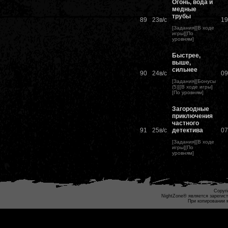
Огонь, вода и
медные
трубы
89
23в/c
19
[
Задания
][
В ходе
игры
][
По
уровням
]
Быстрее,
выше,
сильнее
90
24в/c
09
[
Задания
][
Бонусы
(5)
][
В ходе игры
]
[
По уровням
]
Загородные
приключения
частного
91
25в/с
детектива
07
[
Задания
][
В ходе
игры
][
По
уровням
]
Copyri
NightZone® является зарегис
При копировании 