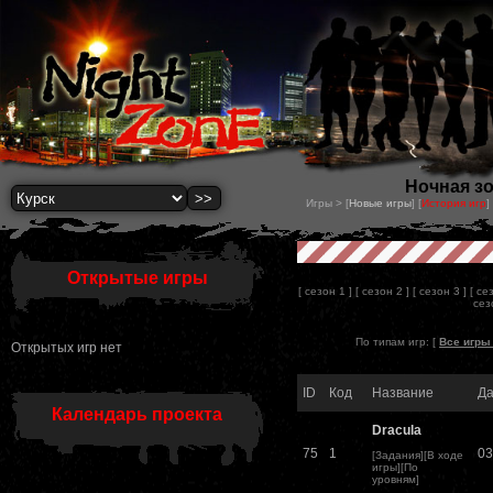
Ночная зо
Игры > [
Новые игры
] [
История игр
] 
Открытые игры
[ сезон 1 ]
[ сезон 2 ]
[ сезон 3 ]
[ се
сез
По типам игр: [
Все игры 
Открытых игр нет
ID
Код
Название
Да
Календарь проекта
Dracula
75
1
03
[
Задания
][
В ходе
игры
][
По
уровням
]