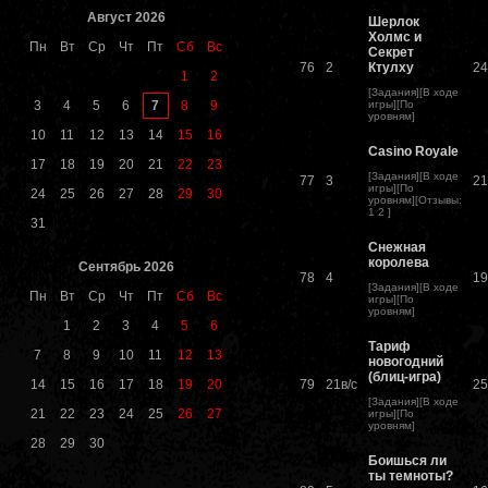
Август 2026
Шерлок
Холмс и
Пн
Вт
Ср
Чт
Пт
Сб
Вс
Секрет
76
2
Ктулху
24
1
2
[
Задания
][
В ходе
7
3
4
5
6
8
9
игры
][
По
уровням
]
10
11
12
13
14
15
16
Casino Royale
17
18
19
20
21
22
23
[
Задания
][
В ходе
77
3
21
игры
][
По
24
25
26
27
28
29
30
уровням
][
Отзывы
:
1
2
]
31
Снежная
королева
Сентябрь 2026
78
4
19
[
Задания
][
В ходе
Пн
Вт
Ср
Чт
Пт
Сб
Вс
игры
][
По
уровням
]
1
2
3
4
5
6
Тариф
7
8
9
10
11
12
13
новогодний
(блиц-игра)
14
15
16
17
18
19
20
79
21в/с
25
[
Задания
][
В ходе
21
22
23
24
25
26
27
игры
][
По
уровням
]
28
29
30
Боишься ли
ты темноты?