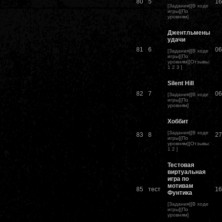
80
5
16
[
Задания
][
В ходе
игры
][
По
уровням
]
Джентльмены
удачи
81
6
06
[
Задания
][
В ходе
игры
][
По
уровням
][
Отзывы
:
1
2
3
]
Silent Hill
82
7
06
[
Задания
][
В ходе
игры
][
По
уровням
]
Хоббит
[
Задания
][
В ходе
83
8
27
игры
][
По
уровням
][
Отзывы
:
1
2
]
Тестовая
виртуальная
игра по
мотивам
85
тест
16
Фунтика
[
Задания
][
В ходе
игры
][
По
уровням
]