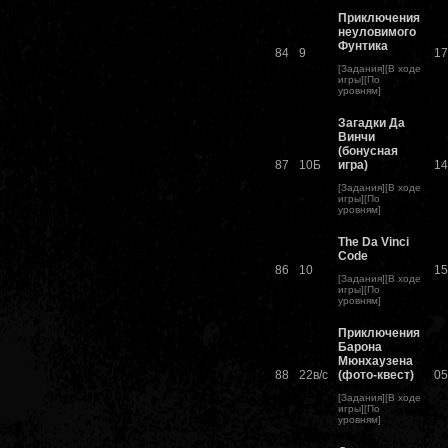
Приключения
неуловимого
Фунтика
84
9
17
[
Задания
][
В ходе
игры
][
По
уровням
]
Загадки Да
Винчи
(бонусная
87
10Б
игра)
14
[
Задания
][
В ходе
игры
][
По
уровням
]
The Da Vinci
Code
86
10
15
[
Задания
][
В ходе
игры
][
По
уровням
]
Приключения
Барона
Мюнхаузена
88
22в/с
(фото-квест)
05
[
Задания
][
В ходе
игры
][
По
уровням
]