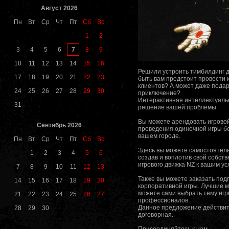
Август 2026
Пн
Вт
Ср
Чт
Пт
Сб
Вс
1
2
7
3
4
5
6
8
9
10
11
12
13
14
15
16
Решили устроить тимбилдинг д
17
18
19
20
21
22
23
быть вам предстоит провести 
клиентов? А может даже пода
24
25
26
27
28
29
30
приключение?
Интерактивная интеллектуальн
31
решение вашей проблемы.
Вы можете арендовать игровой
Сентябрь 2026
проведения одиночной игры б
вашем городе.
Пн
Вт
Ср
Чт
Пт
Сб
Вс
Здесь вы можете самостоятель
1
2
3
4
5
6
создав и воплотив свой собст
игрового движка NZ к вашим ус
7
8
9
10
11
12
13
Также вы можете заказать под
14
15
16
17
18
19
20
корпоративной игры. Лучшие м
можете сами выбрать тему игр
21
22
23
24
25
26
27
профессионалов.
Данное предложение действите
28
29
30
договорная.
Присоединяйтесь к нам.