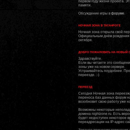
первом году жизни проекта. Эт
памяти.
Обсуждение игры в
форуме
.
НОЧНАЯ ЗОНА В ТАГАНРОГЕ
Ночная зона открыла свой пе
Официальным днём рождения Н
октября.
ДОБРО ПОЖАЛОВАТЬ НА НОВЫЙ 
Здравствуйте.
Если вы читаете это сообщени
зоны уже на новом сервере.
Устраивайтесь поудобнее. Про
переезде. :-)
ПЕРЕЕЗД
Сегодня Ночная зона переезжа
переноса баз данных форум н
возобновит свою работу уже н
Возможны некоторые неполадки
домена nightzone.ru. Есть вер
будет недоступен некоторое 
переадресации на IP-адрес са
Заранее приносим извинения 