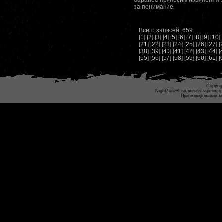
за понимание.
Всего записей: 659
[
1
] [
2
] [
3
] [
4
] [
5
] [
6
] [
7
] [
8
] [
9
] [
10
] 
[
21
] [
22
] [
23
] [
24
] [
25
] [
26
] [
27
] [
[
38
] [
39
] [
40
] [
41
] [
42
] [
43
] [
44
] [
[
55
] [
56
] [
57
] [
58
] [
59
] [
60
] [
61
] [
Copyrig
NightZone® является зарегист
При копировании м