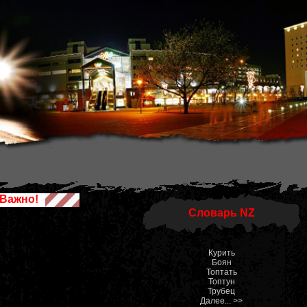
Важно!
Словарь NZ
Курить
Боян
Топтать
Топтун
Трубец
Далее... >>