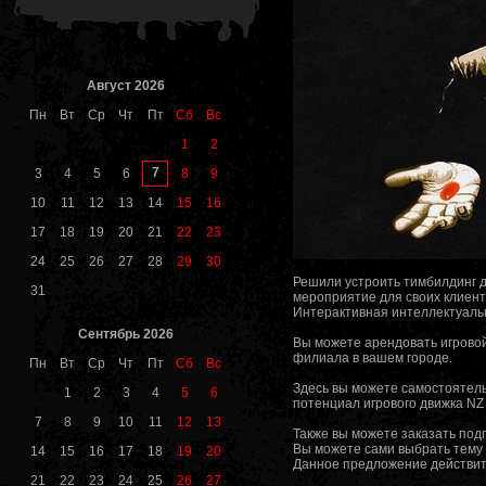
Август 2026
Пн
Вт
Ср
Чт
Пт
Сб
Вс
1
2
7
3
4
5
6
8
9
10
11
12
13
14
15
16
17
18
19
20
21
22
23
24
25
26
27
28
29
30
Решили устроить тимбилдинг д
31
мероприятие для своих клиен
Интерактивная интеллектуаль
Сентябрь 2026
Вы можете арендовать игровой
филиала в вашем городе.
Пн
Вт
Ср
Чт
Пт
Сб
Вс
Здесь вы можете самостоятель
1
2
3
4
5
6
потенциал игрового движка NZ 
7
8
9
10
11
12
13
Также вы можете заказать под
Вы можете сами выбрать тему 
14
15
16
17
18
19
20
Данное предложение действите
21
22
23
24
25
26
27