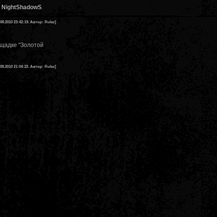
м
NightShadowS
.
.08.2010 23:42:19. Автор: Rulez]
ощадке "Золотой
.08.2010 21:04:22. Автор: Rulez]