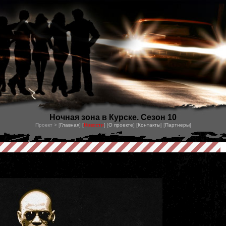
Ночная зона в Курске. Сезон 10
Проект > [
Главная
] [
Новости
] [
О проекте
] [
Контакты
] [
Партнеры
]