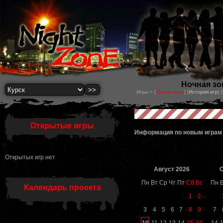
Ночная зон
Игры > [
Новые игры
] [
История игр
] [
Открытые игры
Информация по новым играм
Открытых игр нет
Август 2026
С
Пн
Вт
Ср
Чт
Пт
Сб
Вс
Пн
Календарь проекта
1
2
3
4
5
6
7
8
9
7
10