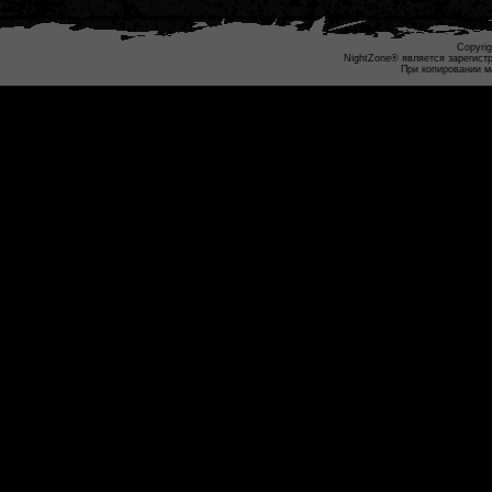
Copyrig
NightZone® является зарегист
При копировании м