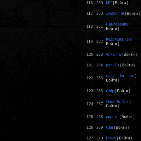
116
259
kE*
[
Войти
]
117
260
zve3do4et
[
Войти
]
Самозванка
[
118
261
Войти
]
Кудряшка Ксю
[
119
262
Войти
]
120
263
Wikalina
[
Войти
]
121
264
pank73
[
Войти
]
easy_rider_max
[
122
265
Войти
]
123
266
Chip
[
Войти
]
GoodProDukt
[
124
267
Войти
]
125
268
сирота
[
Войти
]
126
269
Chij
[
Войти
]
127
270
Fokxy
[
Войти
]