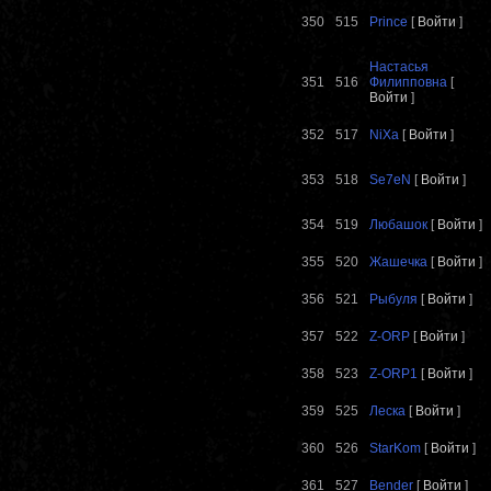
350
515
Prince
[
Войти
]
Настасья
351
516
Филипповна
[
Войти
]
352
517
NiXa
[
Войти
]
353
518
Se7eN
[
Войти
]
354
519
Любашок
[
Войти
]
355
520
Жашечка
[
Войти
]
356
521
Рыбуля
[
Войти
]
357
522
Z-ORP
[
Войти
]
358
523
Z-ORP1
[
Войти
]
359
525
Леска
[
Войти
]
360
526
StarKom
[
Войти
]
361
527
Bender
[
Войти
]