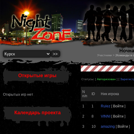
Ночна
Участники > [
Команды в 
Открытые игры
Статусы: [
Авторизован
] [
Зарегист
N
ID
Ник игрока
Открытых игр нет
п/п
1
1
Rulez
[
Войти
]
Календарь проекта
2
8
VINNI
[
Войти
]
3
10
amazing
[
Войти
]