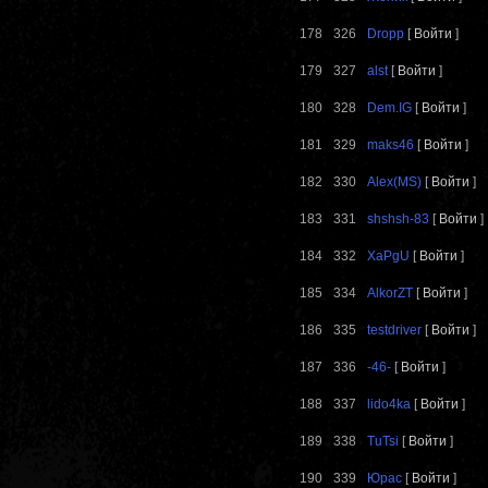
178
326
Dropp
[
Войти
]
179
327
alst
[
Войти
]
180
328
Dem.IG
[
Войти
]
181
329
maks46
[
Войти
]
182
330
Alex(MS)
[
Войти
]
183
331
shshsh-83
[
Войти
]
184
332
XaPgU
[
Войти
]
185
334
AlkorZT
[
Войти
]
186
335
testdriver
[
Войти
]
187
336
-46-
[
Войти
]
188
337
lido4ka
[
Войти
]
189
338
TuTsi
[
Войти
]
190
339
Юрас
[
Войти
]