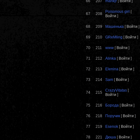
66
207
marikjr
[
Войти
]
Poisonous girl
[
67
208
Войти
]
68
209
Машенька
[
Войти
]
69
210
GReMling
[
Войти
]
70
211
www
[
Войти
]
71
212
Alinka
[
Войти
]
72
213
Elenina
[
Войти
]
73
214
Sam
[
Войти
]
CrazyVitatas
[
74
215
Войти
]
75
216
Борода
[
Войти
]
76
218
Поручик
[
Войти
]
77
219
Esenok
[
Войти
]
78
221
Дюша
[
Войти
]