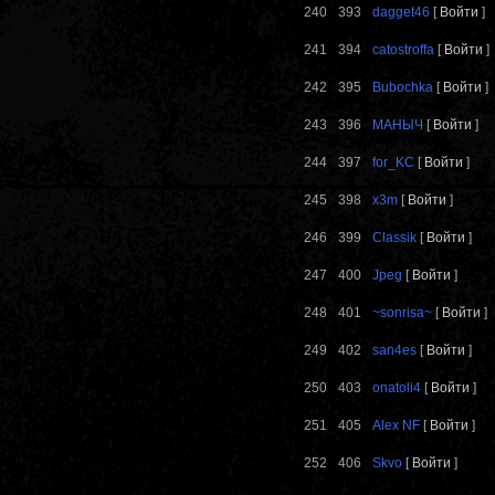
240
393
dagget46
[
Войти
]
241
394
catostroffa
[
Войти
]
242
395
Bubochka
[
Войти
]
243
396
МАНЫЧ
[
Войти
]
244
397
for_KC
[
Войти
]
245
398
x3m
[
Войти
]
246
399
Classik
[
Войти
]
247
400
Jpeg
[
Войти
]
248
401
~sonrisa~
[
Войти
]
249
402
san4es
[
Войти
]
250
403
onatoli4
[
Войти
]
251
405
Alex NF
[
Войти
]
252
406
Skvo
[
Войти
]