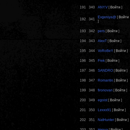
191
340
ANY.V
[
Войти
]
Evgeniya@
[
Войти
192
341
]
193
342
pers
[
Войти
]
194
343
AlexT
[
Войти
]
195
344
VoRoBeY
[
Войти
]
196
345
Frek
[
Войти
]
197
346
SANDRO
[
Войти
]
198
347
Romantin
[
Войти
]
199
348
fironovan
[
Войти
]
200
349
egoist
[
Войти
]
201
350
Lexxx91
[
Войти
]
202
351
NatHunter
[
Войти
]
203
352
Нюша
[
Войти
]