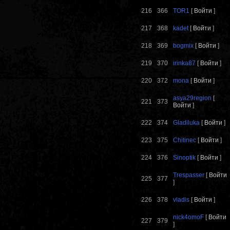
216
366
TOR1
[
Войти
]
217
368
kadet
[
Войти
]
218
369
bogmix
[
Войти
]
219
370
irinka87
[
Войти
]
220
372
mona
[
Войти
]
asya29region
[
221
373
Войти
]
222
374
Gladiluka
[
Войти
]
223
375
Chitinec
[
Войти
]
224
376
Sinoptik
[
Войти
]
Trespasser
[
Войти
225
377
]
226
378
vladis
[
Войти
]
nick4omoF
[
Войти
227
379
]