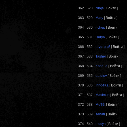
362
528
Ninja
[
Войти
]
363
529
Mary
[
Войти
]
364
530
nchep
[
Войти
]
365
531
Darya
[
Войти
]
366
532
Шустрый
[
Войти
]
367
533
Tasher
[
Войти
]
368
534
Katia_a
[
Войти
]
369
535
oatutov
[
Войти
]
370
536
Inno4Ka
[
Войти
]
371
537
Masimus
[
Войти
]
372
538
MuT9I
[
Войти
]
373
539
senatr
[
Войти
]
374
540
musya
[
Войти
]