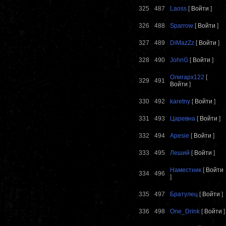
325
487
Laoss
[
Войти
]
326
488
Sparrow
[
Войти
]
327
489
DiMazZz
[
Войти
]
328
490
JohnG
[
Войти
]
Олигарх122
[
329
491
Войти
]
330
492
karetny
[
Войти
]
331
493
Царевна
[
Войти
]
332
494
Apesie
[
Войти
]
333
495
Леший
[
Войти
]
Наместник
[
Войти
334
496
]
335
497
Братулец
[
Войти
]
336
498
One_Drink
[
Войти
]