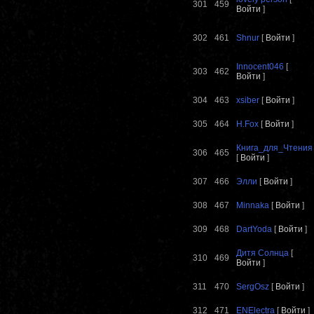
301
459
Войти
]
302
461
Shnur
[
Войти
]
Innocent046
[
303
462
Войти
]
304
463
xsiber
[
Войти
]
305
464
H.Fox
[
Войти
]
Книга_для_Чтения
306
465
[
Войти
]
307
466
Элли
[
Войти
]
308
467
Minnaka
[
Войти
]
309
468
DartYoda
[
Войти
]
Дитя Солнца
[
310
469
Войти
]
311
470
SergOsz
[
Войти
]
312
471
ENElectra
[
Войти
]