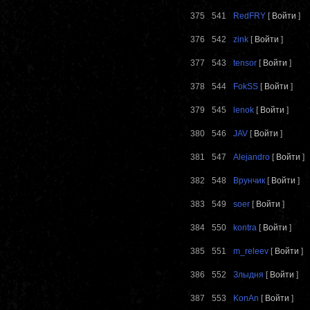
375
541
RedFRY
[
Войти
]
376
542
zink
[
Войти
]
377
543
tensor
[
Войти
]
378
544
FokSS
[
Войти
]
379
545
lenok
[
Войти
]
380
546
JAV
[
Войти
]
381
547
Alejandro
[
Войти
]
382
548
Врунчик
[
Войти
]
383
549
soer
[
Войти
]
384
550
kontra
[
Войти
]
385
551
m_releev
[
Войти
]
386
552
Злыдня
[
Войти
]
387
553
KonAn
[
Войти
]