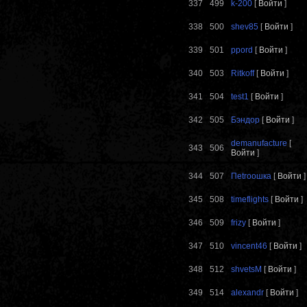
337
499
k-200
[
Войти
]
338
500
shev85
[
Войти
]
339
501
ppord
[
Войти
]
340
503
Ritkoff
[
Войти
]
341
504
test1
[
Войти
]
342
505
Бэндор
[
Войти
]
demanufacture
[
343
506
Войти
]
344
507
Пеtrooшка
[
Войти
]
345
508
timeflights
[
Войти
]
346
509
frizy
[
Войти
]
347
510
vincent46
[
Войти
]
348
512
shvetsM
[
Войти
]
349
514
alexandr
[
Войти
]