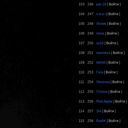
103
246
pal-18
[
Войти
]
104
247
s.w.a.t
[
Войти
]
105
248
Лёлиk
[
Войти
]
106
249
mora
[
Войти
]
107
250
ss18
[
Войти
]
108
251
mezoksa
[
Войти
]
109
252
lik046
[
Войти
]
110
253
Гога
[
Войти
]
111
254
Лисенок
[
Войти
]
112
255
Choma
[
Войти
]
113
256
Red Apple
[
Войти
]
114
257
Sid
[
Войти
]
115
258
RadiK
[
Войти
]