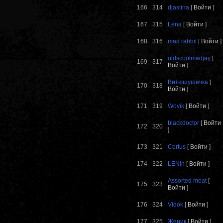
166
314
djastina
[
Войти
]
167
315
Lena
[
Войти
]
168
316
mad rabbit
[
Войти
]
oldscoolmadjay
[
169
317
Войти
]
Витюшушечка
[
170
318
Войти
]
171
319
Wovik
[
Войти
]
blackdoctor
[
Войти
172
320
]
173
321
Certus
[
Войти
]
174
322
LENin
[
Войти
]
Assorted meat
[
175
323
Войти
]
176
324
Vidok
[
Войти
]
177
325
Женик
[
Войти
]