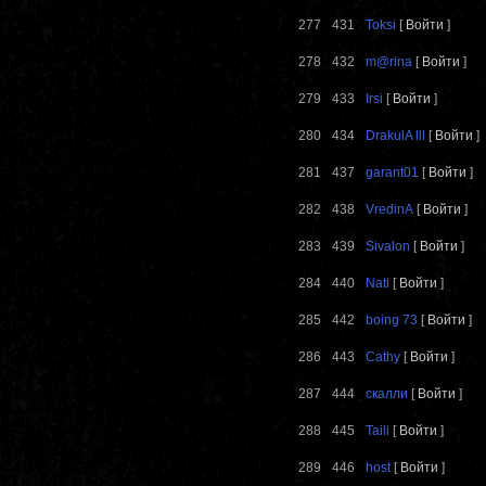
277
431
Toksi
[
Войти
]
278
432
m@rina
[
Войти
]
279
433
Irsi
[
Войти
]
280
434
DrakulA lll
[
Войти
]
281
437
garant01
[
Войти
]
282
438
VredinA
[
Войти
]
283
439
Sivalon
[
Войти
]
284
440
Nati
[
Войти
]
285
442
boing 73
[
Войти
]
286
443
Cathy
[
Войти
]
287
444
скалли
[
Войти
]
288
445
Taili
[
Войти
]
289
446
host
[
Войти
]