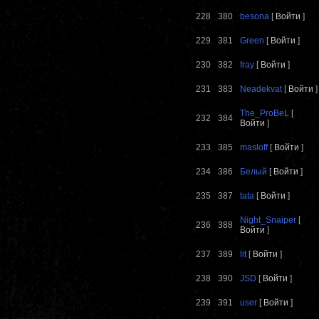
228
380
besona
[
Войти
]
229
381
Green
[
Войти
]
230
382
fray
[
Войти
]
231
383
Neadekvat
[
Войти
]
The_ProBeL
[
232
384
Войти
]
233
385
masloff
[
Войти
]
234
386
Белый
[
Войти
]
235
387
tata
[
Войти
]
Night_Snaiper
[
236
388
Войти
]
237
389
lit
[
Войти
]
238
390
JSD
[
Войти
]
239
391
user
[
Войти
]