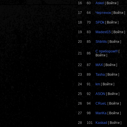
16
60
Askel
[
Войти
]
17
64
Чертенок
[
Войти
]
18
70
SPOk
[
Войти
]
19
83
Madest15
[
Войти
]
20
85
Shtirlits
[
Войти
]
С прибором!!!
[
21
86
Войти
]
22
87
MAX
[
Войти
]
23
89
Tasha
[
Войти
]
24
91
km
[
Войти
]
25
92
ASON
[
Войти
]
26
94
CRueL
[
Войти
]
27
98
MariKa
[
Войти
]
28
101
Kaskad
[
Войти
]