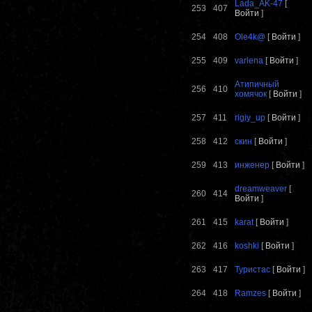
Lada_AK-47
[
253
407
Войти
]
254
408
Ole4k@
[
Войти
]
255
409
varlena
[
Войти
]
Атипичный
256
410
хомячок
[
Войти
]
257
411
rigiy_up
[
Войти
]
258
412
скин
[
Войти
]
259
413
инженер
[
Войти
]
dreamweaver
[
260
414
Войти
]
261
415
karat
[
Войти
]
262
416
koshki
[
Войти
]
263
417
Туристас
[
Войти
]
264
418
Ramzes
[
Войти
]