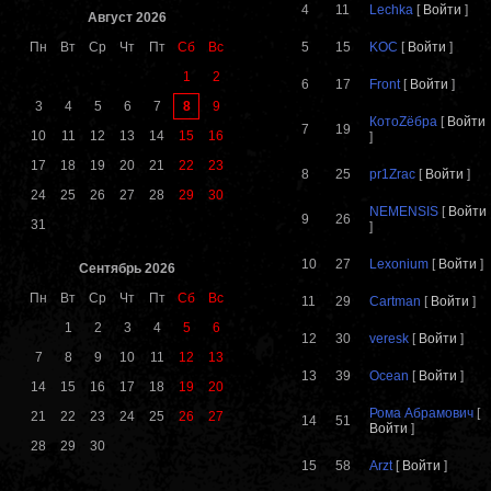
4
11
Lechka
[
Войти
]
Август 2026
Пн
Вт
Ср
Чт
Пт
Сб
Вс
5
15
KOC
[
Войти
]
1
2
6
17
Front
[
Войти
]
8
3
4
5
6
7
9
КотоZёбра
[
Войти
7
19
10
11
12
13
14
15
16
]
17
18
19
20
21
22
23
8
25
pr1Zrac
[
Войти
]
24
25
26
27
28
29
30
NEMENSIS
[
Войти
9
26
31
]
10
27
Lexonium
[
Войти
]
Сентябрь 2026
Пн
Вт
Ср
Чт
Пт
Сб
Вс
11
29
Cartman
[
Войти
]
1
2
3
4
5
6
12
30
veresk
[
Войти
]
7
8
9
10
11
12
13
13
39
Ocean
[
Войти
]
14
15
16
17
18
19
20
Рома Абрамович
[
21
22
23
24
25
26
27
14
51
Войти
]
28
29
30
15
58
Arzt
[
Войти
]