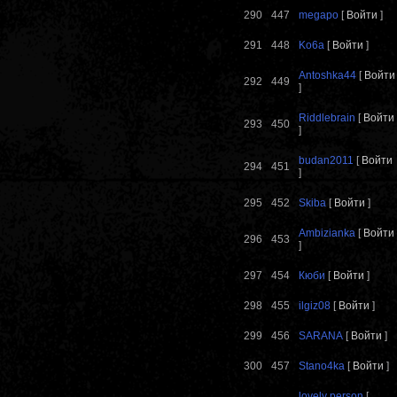
290
447
megapo
[
Войти
]
291
448
Ko6a
[
Войти
]
Antoshka44
[
Войти
292
449
]
Riddlebrain
[
Войти
293
450
]
budan2011
[
Войти
294
451
]
295
452
Skiba
[
Войти
]
Ambizianka
[
Войти
296
453
]
297
454
Кюби
[
Войти
]
298
455
ilgiz08
[
Войти
]
299
456
SARANA
[
Войти
]
300
457
Stano4ka
[
Войти
]
lovely person
[