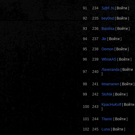
91
234
S@F..N
[
Войти
]
92
235
bey0nd
[
Войти
]
93
236
Basilisa
[
Войти
]
94
237
Jkr
[
Войти
]
95
238
Demon
[
Войти
]
96
239
WhiskAS
[
Войти
]
Лaveranda
[
Войти
97
240
]
98
241
ilmarranen
[
Войти
]
99
242
SloNik
[
Войти
]
KpacHuKoff
[
Войти
100
243
]
101
244
Titanic
[
Войти
]
102
245
Luna
[
Войти
]