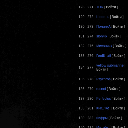
128
271
TOR
[
Войти
]
129
272
Шепель
[
Войти
]
130
273
ПолинкА
[
Войти
]
131
274
slon46
[
Войти
]
132
275
Михончик
[
Войти
]
133
276
ГенШтаб
[
Войти
]
yellow submarine
[
134
277
Войти
]
135
278
Psychros
[
Войти
]
136
279
rusnot
[
Войти
]
137
280
Perfectus
[
Войти
]
138
281
КИСЛАЯ
[
Войти
]
139
282
цифры
[
Войти
]
140
284
Матрёха
[
Войти
]