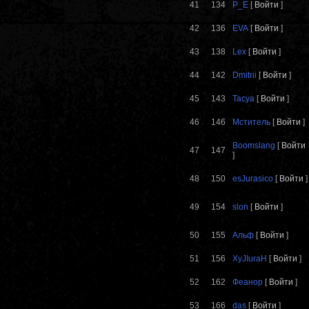
41
134
P_E
[
Войти
]
42
136
EVA
[
Войти
]
43
138
Lex
[
Войти
]
44
142
Dmitrii
[
Войти
]
45
143
Tacya
[
Войти
]
46
146
Мститель
[
Войти
]
Boomslang
[
Войти
47
147
]
48
150
esJurasico
[
Войти
]
49
154
slon
[
Войти
]
50
155
Альф
[
Войти
]
51
156
XyJIuraH
[
Войти
]
52
162
Феанор
[
Войти
]
53
166
das
[
Войти
]