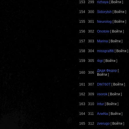
153
299
rizhaya
[
Войти
]
154
300
Sidorytsh
[
Войти
]
155
301
Neurolog
[
Войти
]
156
302
Onotole
[
Войти
]
157
303
Marina
[
Войти
]
158
304
missgraffiti
[
Войти
]
159
305
4igi
[
Войти
]
Дядя Федор
[
160
306
Войти
]
161
307
DM760T
[
Войти
]
162
309
vsorok
[
Войти
]
163
310
intur
[
Войти
]
164
311
АлиNа
[
Войти
]
165
312
zverugo
[
Войти
]