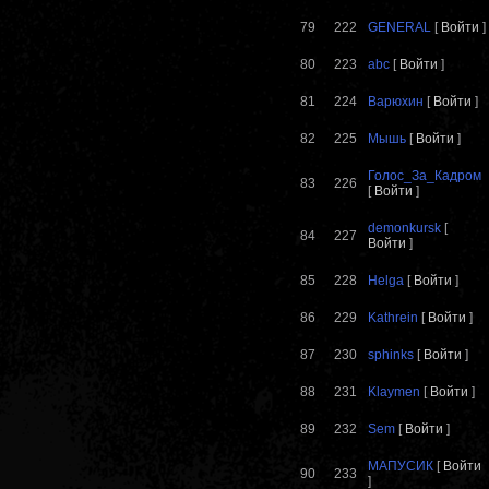
79
222
GENERAL
[
Войти
]
80
223
abc
[
Войти
]
81
224
Варюхин
[
Войти
]
82
225
Мышь
[
Войти
]
Голос_За_Кадром
83
226
[
Войти
]
demonkursk
[
84
227
Войти
]
85
228
Helga
[
Войти
]
86
229
Kathrein
[
Войти
]
87
230
sphinks
[
Войти
]
88
231
Klaymen
[
Войти
]
89
232
Sem
[
Войти
]
МАПУСИК
[
Войти
90
233
]