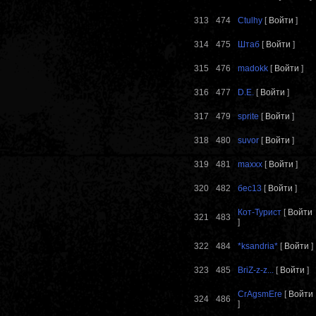
313
474
Ctulhy
[
Войти
]
314
475
Штаб
[
Войти
]
315
476
madokk
[
Войти
]
316
477
D.E.
[
Войти
]
317
479
sprite
[
Войти
]
318
480
suvor
[
Войти
]
319
481
maxxx
[
Войти
]
320
482
бес13
[
Войти
]
Кот-Турист
[
Войти
321
483
]
322
484
*ksandria*
[
Войти
]
323
485
BriZ-z-z...
[
Войти
]
CrAgsmEre
[
Войти
324
486
]