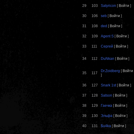
29
103
Satyricon
[
Войти
]
30
106
seb
[
Войти
]
31
108
ded
[
Войти
]
32
109
Agent S
[
Войти
]
33
111
Сергей
[
Войти
]
34
112
DuNkan
[
Войти
]
Dr.Zoidberg
[
Войти
35
117
]
36
127
Snark 1st
[
Войти
]
37
128
Satson
[
Войти
]
38
129
Гаечка
[
Войти
]
39
130
Эльфа
[
Войти
]
40
131
$u4ka
[
Войти
]