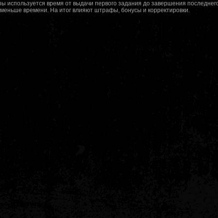
гры используется время от выдачи первого задания до завершения последнег
 меньше времени. На итог влияют штрафы, бонусы и корректировки.