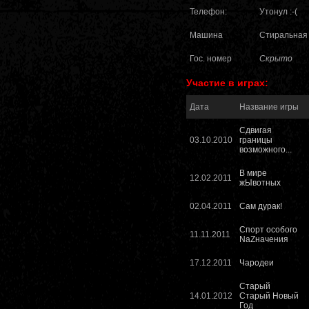
Телефон:
Утонул :-(
Машина
Стиральная
Гос. номер
Скрыто
Участие в играх:
Дата
Название игры
Сдвигая
03.10.2010
границы
возможного...
В мире
12.02.2011
жЫвотных
02.04.2011
Сам дурак!
Спорт особого
11.11.2011
NаZначения
17.12.2011
Чародеи
Старый
14.01.2012
Старый Новый
Год