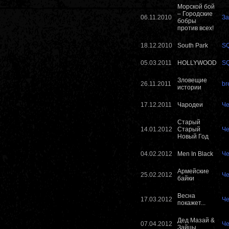
Морской бой
– Городские
06.11.2010
За
бобры
против всех!
18.12.2010
South Park
S
05.03.2011
HOLLYWOOD
S
Зловещие
26.11.2011
br
истории
17.12.2011
Чародеи
Че
Старый
14.01.2012
Старый
Че
Новый Год
04.02.2012
Men In Black
Че
Армейские
25.02.2012
Че
байки
Весна
17.03.2012
Че
покажет...
Дед Мазай &
07.04.2012
Че
Зайцы