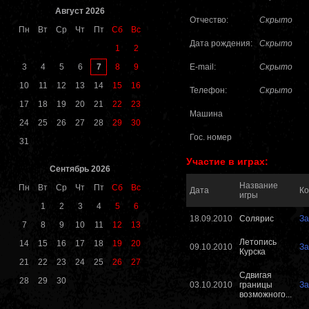
Август 2026
Отчество:
Скрыто
Пн
Вт
Ср
Чт
Пт
Сб
Вс
Дата рождения:
Скрыто
1
2
7
3
4
5
6
8
9
E-mail:
Скрыто
10
11
12
13
14
15
16
Телефон:
Скрыто
17
18
19
20
21
22
23
Машина
24
25
26
27
28
29
30
Гос. номер
31
Участие в играх:
Сентябрь 2026
Название
Пн
Вт
Ср
Чт
Пт
Сб
Вс
Дата
К
игры
1
2
3
4
5
6
18.09.2010
Солярис
За
7
8
9
10
11
12
13
Летопись
14
15
16
17
18
19
20
09.10.2010
За
Курска
21
22
23
24
25
26
27
Сдвигая
28
29
30
03.10.2010
границы
За
возможного...