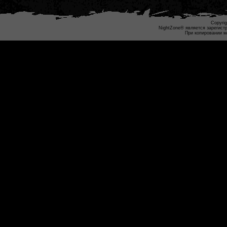
Copyrig
NightZone® является зарегист
При копировании м