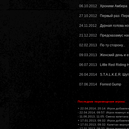
06.10.2012
Хроники Амбера
27.10.2012
Первый раз. Перв
24.11.2012
Дурная голова но
21.12.2012
Предсказамус на
02.02.2013
По ту сторону...
09.03.2013
Женский день и е
06.07.2013
Little Red Riding
26.04.2014
S.T.A.L.K.E.R: Шу
07.06.2014
Forrest Gump
Последние перемещения игрока:
+ 22.04.2014, 20:14: Игрок добавлен
- 22.04.2014, 09:57: Игрок покинул 
- 11.06.2013, 11:05: Смена капитана
+ 17.01.2013, 09:32: Игрок добавлен
+ 17.01.2013, 09:32: Капитан вернул
- 17.01.2013, 09:32: Игрок покинул 