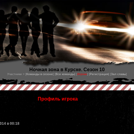
Ночная зона в Курске. Сезон 10
Участники > [
Команды в сезоне
] [
Все команды
] [
Игроки
] [
Регистрация
] [
Зал славы
]
Профиль игрока
014 в 00:18