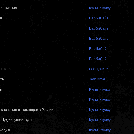
аZначения
Культ Ктулху
ии
БарбиСайз
БарбиСайз
БарбиСайз
БарбиСайз
БарбиСайз
вашино
Овощаки Ж
ть
Test Drive
ды
Культ Ктулху
Культ Ктулху
ключения итальянцев в России
Культ Ктулху
а Чудес существует
Культ Ктулху
медия
Культ Ктулху