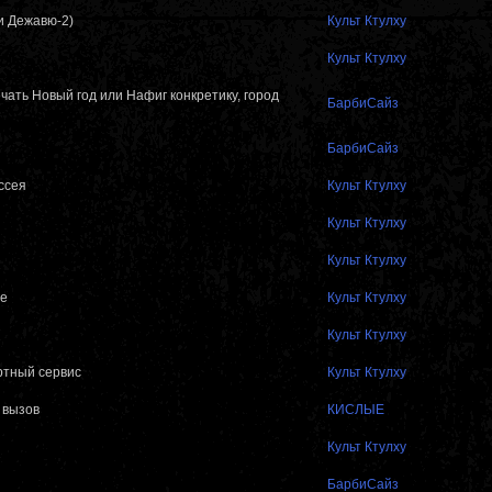
и Дежавю-2)
Культ Ктулху
Культ Ктулху
ечать Новый год или Нафиг конкретику, город
БарбиСайз
БарбиСайз
ссея
Культ Ктулху
Культ Ктулху
Культ Ктулху
не
Культ Ктулху
Культ Ктулху
ртный сервис
Культ Ктулху
 вызов
КИСЛЫЕ
Культ Ктулху
БарбиСайз