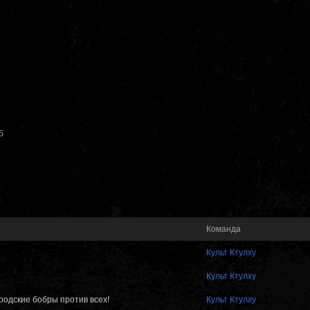
5
Команда
Культ Ктулху
Культ Ктулху
родские бобры против всех!
Культ Ктулху