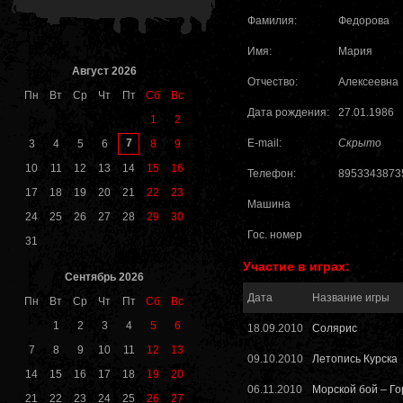
Фамилия:
Федорова
Имя:
Мария
Август 2026
Отчество:
Алексеевна
Пн
Вт
Ср
Чт
Пт
Сб
Вс
Дата рождения:
27.01.1986
1
2
E-mail:
Скрыто
7
3
4
5
6
8
9
10
11
12
13
14
15
16
Телефон:
8953343873
17
18
19
20
21
22
23
Машина
24
25
26
27
28
29
30
Гос. номер
31
Участие в играх:
Сентябрь 2026
Дата
Название игры
Пн
Вт
Ср
Чт
Пт
Сб
Вс
1
2
3
4
5
6
18.09.2010
Солярис
7
8
9
10
11
12
13
09.10.2010
Летопись Курска
14
15
16
17
18
19
20
06.11.2010
Морской бой – Го
21
22
23
24
25
26
27