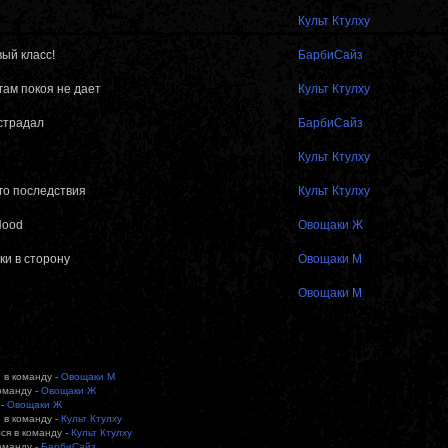
Культ Ктулху
ый класс!
БарбиСайз
гам покоя не дает
Культ Ктулху
страдал
БарбиСайз
Культ Ктулху
го последствия
Культ Ктулху
 Hood
Овощаки Ж
тки в сторону
Овощаки М
Овощаки М
 в команду -
Овощаки М
команду -
Овощаки Ж
 -
Овощаки Ж
 в команду -
Культ Ктулху
ся в команду -
Культ Ктулху
команду -
БарбиСайз