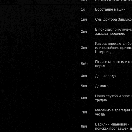
1о
Восстание машин
1вл
Сны доктора Зигмунд
В поисках приключен
2вл
загадки прошлого
Как размножаются б
3вл
или новейшие прикл
Штирлица
Птичье молоко или к
5в/с
перья
4вл
День города
5вл
Дежавю
Наша служба и опасн
6вл
трудна
Маленькие трагедии К
7вл
уезда
Василий Иванович и 
8вл
поисках пропавшей 