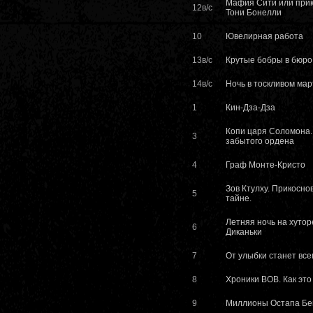
Мафия Сити или при
12в/с
Тони Бонелли
10
Ювелирная работа
13в/с
Крутые бобры в бюро
14в/с
Ночь в тоскливом мар
1
Кин-Дза-Дза
Копи царя Соломона.
3
забытого ордена
4
Граф Монте-Кристо
Зов Ктулху. Прикосно
5
тайне.
Летняя ночь на хутор
6
Диканьки
7
От улыбки станет всем
8
Хроники ВОВ. Как это 
9
Миллионы Остапа Бе