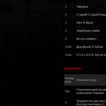
2
Чародеи
3
Старый Старый Новы
4
Men In Black
5
Армейские байки
6
Весна покажет...
32в/с
Дед Мазай & Зайцы
41в/с
S.T.A.L.K.E.R: Шутки 
Подготовка игр:
Номер
Название игры
игры
Сиреневенький беспе
8в/с
новогодние подарки
Тридевятое царство 
9
бесперспективняк-2)