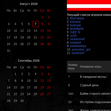
Август 2026
Пн
Вт
Ср
Чт
Пт
Сб
Вс
Текущий список игроков кома
1
2
1.
Red Apple
2.
Elenina
7
3
4
5
6
8
9
3.
Борода
4.
timeflights
10
11
12
13
14
15
16
5.
S@F..N
6.
ss18
17
18
19
20
21
22
23
7.
nick4omoF
8.
onatoli4
24
25
26
27
28
29
30
9.
barabashka
10.
princeton_girl
31
11.
kandrash
Сентябрь 2026
Номер
Название игры
Пн
Вт
Ср
Чт
Пт
Сб
Вс
игры
1
2
3
4
5
6
7
В ожидании весны
7
8
9
10
11
12
13
8
Судный день
14
15
16
17
18
19
20
1в/с
Байки старого связис
21
22
23
24
25
26
27
28
29
30
10
Из глубин подсознан
3в/с
Жизнь замечательны