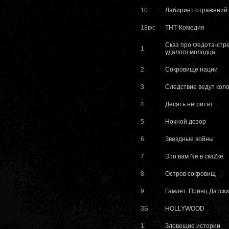
10
Лабиринт отражений
18в/с
ТНТ-Комедия
Сказ про Федота-стр
1
удалого молодца
2
Сокровище нации
3
Следствие ведут кол
4
Десять негритят
5
Ночной дозор
6
Звездные войны
7
Это вам Nе в скаZке
8
Остров сокровищ
9
Гамлет. Принц Датск
3Б
HOLLYWOOD
1
Зловещие истории