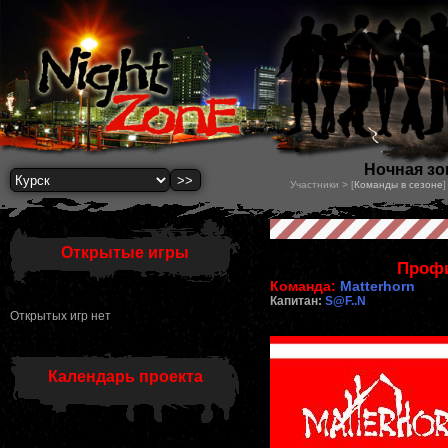
Ночная зон
Участники > [
Команды в сезоне
]
Открытые игры
Проф
Команда:
Matterhorn
Капитан:
S@F..N
Открытых игр нет
Календарь проекта