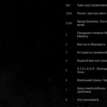
9вл
Тьма над Средиземь
10вл
Яснее, чем при свете
Фродо Бильбоа. Пос
11в/с
кровь.
Предания племени Му
1
Мабукту
2
Мастер и Маргарита
3
Истории из приемной
4
Водный мир или суха
S.T.A.L.K.E.R.: Леген
5
Зоны
6
Маленький принц. Че
Бред сивой коббылы:
7
грибников.
8
Посторонним В...