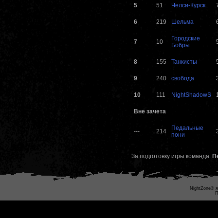
5
51
Челси-Курск
6
219
Шельма
Городские
7
10
Бобры
8
155
Танкисты
9
240
свобода
10
111
NightShadowS
Вне зачета
Педальные
---
214
пони
За подготовку игры команда:
П
NightZone® я
П