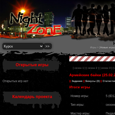
Игры > [
Новые игры
Открытые игры
[ сезон 1 ]
[ сезон 2 ]
[ сезон 3 ]
[
Армейские байки (25.02.
Открытых игр нет
||
Задания
||
Бонусы (3)
||
Статисти
Итоги игры
Номер игры:
5 (ID1
Календарь проекта
Тип игры:
сезон
Мастер игры:
Педал