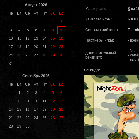
Август 2026
Мастерство:
8
из 1
Пн
Вт
Ср
Чт
Пт
Сб
Вс
Качество игры:
6.0
из
1
2
Система рейтинга:
По об
9
3
4
5
6
7
8
10
11
12
13
14
15
16
Партнеры игры:
- воен
17
18
19
20
21
22
23
- УФ-
Дополнительный
24
25
26
27
28
29
30
- сап
реквизит:
- ноут
31
Легенда:
Сентябрь 2026
Пн
Вт
Ср
Чт
Пт
Сб
Вс
1
2
3
4
5
6
7
8
9
10
11
12
13
14
15
16
17
18
19
20
21
22
23
24
25
26
27
28
29
30