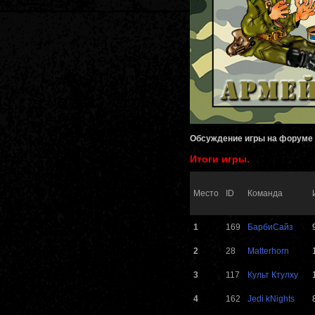
Обсуждение игры на форуме
Итоги игры.
Место
ID
Команда
1
169
БарбиСайз
2
28
Matterhorn
3
117
Культ Ктулху
4
162
Jedi kNights