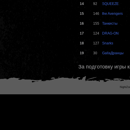
14
92
SQUEEZE
15
146
the Avengers
16
155
Танкисты
17
124
DRAG-ON
18
127
Snarks
19
30
GallaДранцы
За подготовку игры 
NightZo