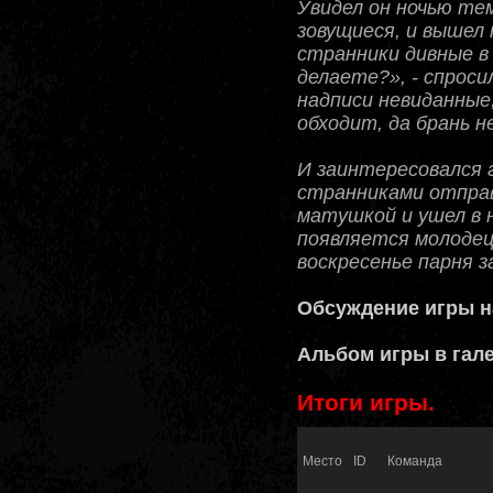
Увидел он ночью те
зовущиеся, и вышел
странники дивные в
делаете?», - спрос
надписи невиданные
обходит, да брань 
И заинтересовался 
странниками отпра
матушкой и ушел в 
появляется молодец 
воскресенье парня
Обсуждение игры 
Альбом игры в гал
Итоги игры.
Место
ID
Команда