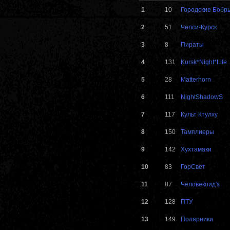
1
10
Городские Бобр
2
51
Челси-Курск
3
8
Пираты
4
131
Kursk*Night*Life
5
28
Matterhorn
6
111
NightShadowS
7
117
Культ Ктулху
8
150
Тамплиеры
9
142
Хухтамаки
10
83
ГорСвет
11
87
Человекоид's
12
128
ПТУ
13
149
Полярники