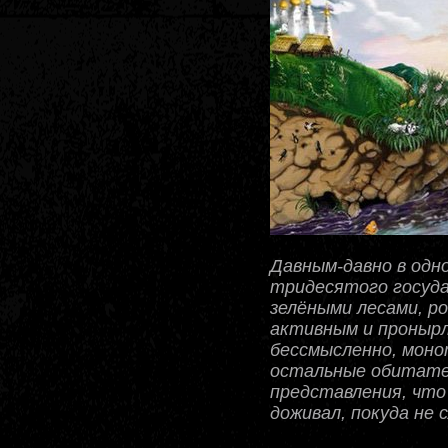
Давным-давно в одн
тридесятого госуда
зелёными лесами, р
активным и пронырли
бессмысленно, монот
остальные обитател
представления, что 
доживал, покуда не 