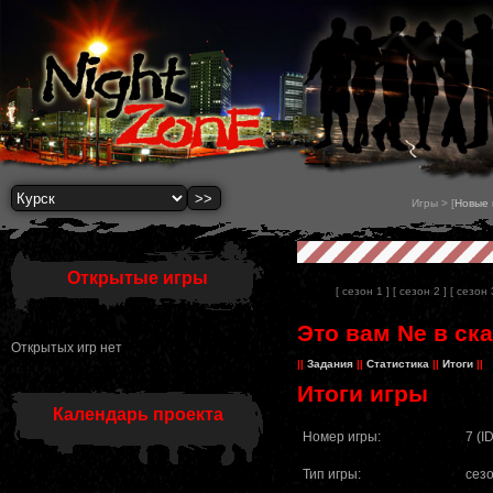
Игры > [
Новые 
Открытые игры
[ сезон 1 ]
[ сезон 2 ]
[ сезон 
Это вам Nе в ска
Открытых игр нет
||
Задания
||
Статистика
||
Итоги
||
Итоги игры
Календарь проекта
Номер игры:
7 (I
Тип игры:
сез