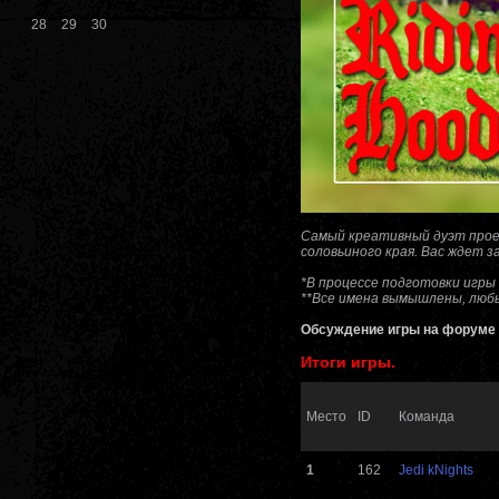
28
29
30
Самый креативный дуэт прое
соловьиного края. Вас ждет 
*В процессе подготовки игры
**Все имена вымышлены, любы
Обсуждение игры на форуме
Итоги игры.
Место
ID
Команда
1
162
Jedi kNights