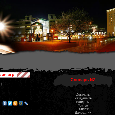
рия игр
Словарь NZ
0
]
Докачать
Раздуплить
Вандалы
Топтун
Экипаж
Далее... >>