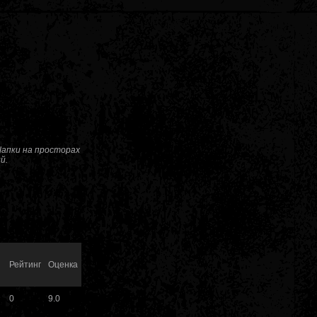
апки на просторах
й.
Рейтинг
Оценка
0
9.0