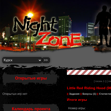
Открытые игры
[ сезон 1 ]
[ с
Little Red Riding Hood (0
Открытых игр нет
||
Задания
||
Бонусы (1)
||
Статисти
Итоги игры
Номер игры:
Календарь проекта