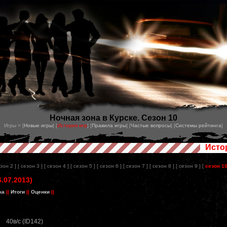
Ночная зона в Курске. Сезон 10
Игры > [
Новые игры
] [
История игр
] [
Правила игры
] [
Частые вопросы
] [
Системы рейтинга
]
Исто
езон 2 ]
[ сезон 3 ]
[ сезон 4 ]
[ сезон 5 ]
[ сезон 6 ]
[ сезон 7 ]
[ сезон 8 ]
[ сезон 9 ]
[
сезон 1
6.07.2013)
ка
||
Итоги
||
Оценки
||
40в/с (ID142)