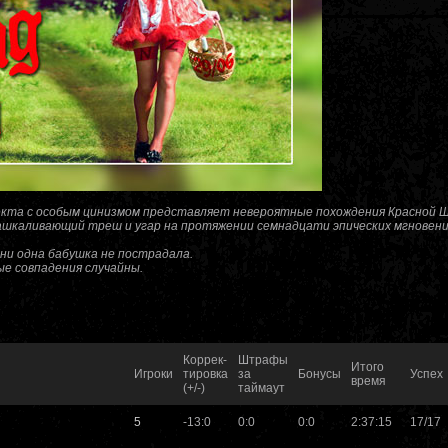
кта с особым цинизмом представляет невероятные похождения Красной Ш
зашкаливающий треш и угар на протяжении семнадцати эпических мгновени
 ни одна бабушка не пострадала.
е совпадения случайны.
Коррек-
Штрафы
Итого
Игроки
тировка
за
Бонусы
Успех
время
(+/-)
таймаут
5
-13:0
0:0
0:0
2:37:15
17/17