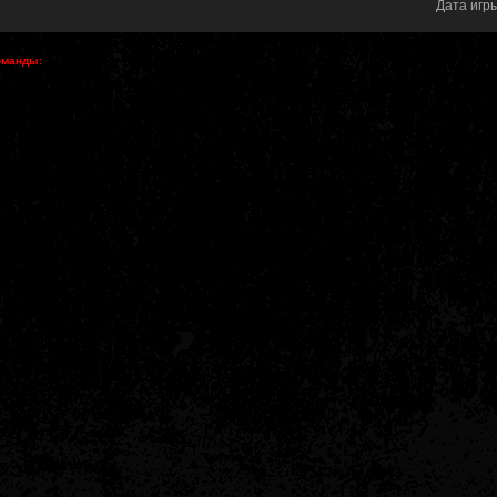
Дата игр
оманды: