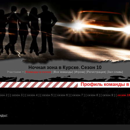
Ночная зона в Курске. Сезон 10
Участники > [
Команды в сезоне
] [
Все команды
] [
Игроки
] [
Регистрация
] [
Зал славы
]
Профиль команды в 
езон 2 ]
[ сезон 3 ]
[ сезон 4 ]
[ сезон 5 ]
[ сезон 6 ]
[ сезон 7 ]
[ сезон 8 ]
[ сезон 9 ]
[
сезон 1
нды: