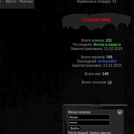
ы
Место
Рейтинг
Терминов в словаре: 51
Статистика
Всего команд:
211
Последняя:
Ветер в паруса
Зарегистрирована: 21.02.2025
Всего игроков:
705
Последний:
arthure001
Зарегистрирован: 21.02.2025
Всего игр:
149
Всего сезонов:
10
Меню игрока
[
Регистрация
] [
Забыл пароль
]