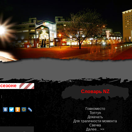
сезоне
Словарь NZ
0
]
Говноместо
Топтун
Докачать
Для трагичности момента
Свечка
Далее... >>