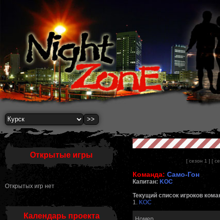
Открытые игры
[ сезон 1 ]
[ с
Команда:
Само-Гон
Капитан:
KOC
Открытых игр нет
Текущий список игроков кома
1.
KOC
Календарь проекта
Номер