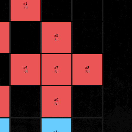
#1
[8]
#5
[8]
#6
#7
#8
[8]
[8]
[8]
#9
[8]
#
-