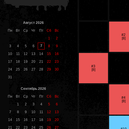
Август 2026
Пн
Вт
Ср
Чт
Пт
Сб
Вс
#2
1
2
[8]
7
3
4
5
6
8
9
10
11
12
13
14
15
16
17
18
19
20
21
22
23
#3
24
25
26
27
28
29
30
[8]
31
Сентябрь 2026
Пн
Вт
Ср
Чт
Пт
Сб
Вс
#4
[8]
1
2
3
4
5
6
7
8
9
10
11
12
13
14
15
16
17
18
19
20
21
22
23
24
25
26
27