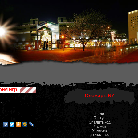
рия игр
Словарь NZ
 ]
Поле
Топтун
Спалить код
Движок
Хомячок
Далее... >>