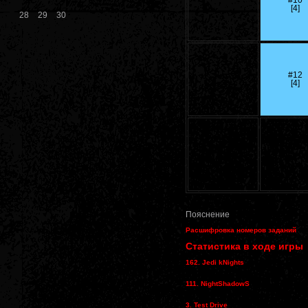
#10
[4]
28
29
30
#12
[4]
Пояснение
Расшифровка номеров заданий
Статистика в ходе игры
162. Jedi kNights
111. NightShadowS
3. Test Drive