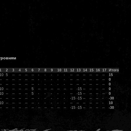
 уровням
1
2
3
4
5
6
7
8
9
10
11
12
13
14
15
16
17
Итого
10
5
--
--
--
--
-
-
-
-
-
--
--
--
--
--
--
15
--
--
--
--
--
--
-
-
-
-
-
--
--
--
--
--
--
0
--
--
--
--
--
--
-
-
-
-
-
--
--
--
--
--
--
0
10
--
--
--
--
5
--
--
--
--
--
--
-15
--
--
--
--
0
10
--
--
--
--
5
-
-
-
-
-
--
-15
--
--
--
--
0
--
--
--
--
--
--
-
-
-
-
-
-15
-15
--
--
--
-
-30
10
--
--
--
--
--
-
-
-
-
-
--
--
--
--
--
-
10
--
--
--
--
--
--
--
--
--
--
--
-15
-15
--
--
--
--
-30