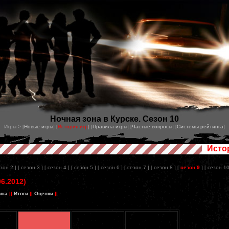
Ночная зона в Курске. Сезон 10
Игры > [
Новые игры
] [
История игр
] [
Правила игры
] [
Частые вопросы
] [
Системы рейтинга
]
Исто
езон 2 ]
[ сезон 3 ]
[ сезон 4 ]
[ сезон 5 ]
[ сезон 6 ]
[ сезон 7 ]
[ сезон 8 ]
[
сезон 9
]
[ сезон 10
6.2012)
ика
||
Итоги
||
Оценки
||