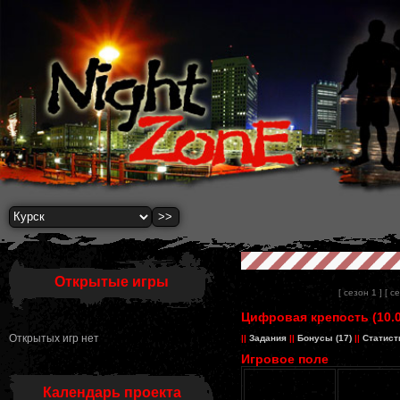
Открытые игры
[ сезон 1 ]
[ с
Цифровая крепость (10.0
Открытых игр нет
||
Задания
||
Бонусы (17)
||
Статист
Игровое поле
#
-
Календарь проекта