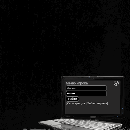
Меню игрока
[
Регистрация
] [
Забыл пароль
]