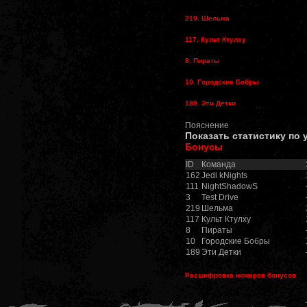
219. Шельма
117. Культ Ктулху
8. Пираты
10. Городские Бобры
189. Эти Детки
Пояснение
Показать статистику по
Бонусы
ID
Команда
162
Jedi kNights
111
NightShadowS
3
Test Drive
219
Шельма
117
Культ Ктулху
8
Пираты
10
Городские Бобры
189
Эти Детки
Расшифровка номеров бонусов