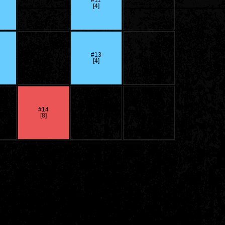
#11
[4]
#
-
#13
[4]
#14
[8]