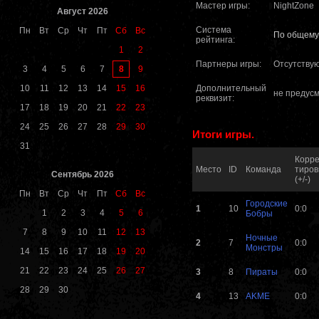
Мастер игры:
NightZone
Август 2026
Система
Пн
Вт
Ср
Чт
Пт
Сб
Вс
По общему
рейтинга:
1
2
Партнеры игры:
Отсутству
8
3
4
5
6
7
9
10
11
12
13
14
15
16
Дополнительный
не предус
реквизит:
17
18
19
20
21
22
23
24
25
26
27
28
29
30
Итоги игры.
31
Корре
Место
ID
Команда
тиров
Сентябрь 2026
(+/-)
Пн
Вт
Ср
Чт
Пт
Сб
Вс
Городские
1
10
0:0
1
2
3
4
5
6
Бобры
7
8
9
10
11
12
13
Ночные
2
7
0:0
Монстры
14
15
16
17
18
19
20
21
22
23
24
25
26
27
3
8
Пираты
0:0
28
29
30
4
13
AKME
0:0