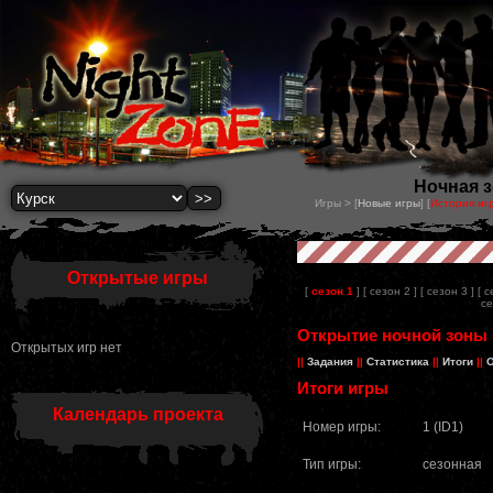
Ночная з
Игры > [
Новые игры
] [
История иг
Открытые игры
[
сезон 1
]
[ сезон 2 ]
[ сезон 3 ]
[ с
се
Открытие ночной зоны (
Открытых игр нет
||
Задания
||
Статистика
||
Итоги
||
О
Итоги игры
Календарь проекта
Номер игры:
1 (ID1)
Тип игры:
сезонная