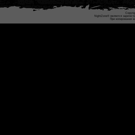
Copyrig
NightZone® является зарегист
При копировании м