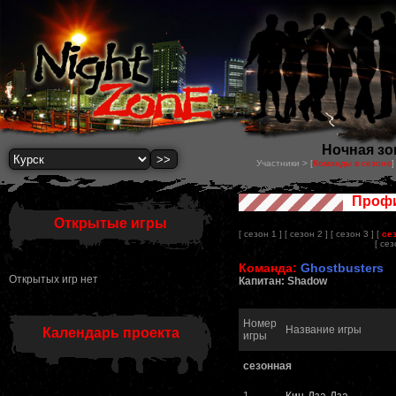
Ночная зон
Участники > [
Команды в сезоне
]
Профи
Открытые игры
[ сезон 1 ]
[ сезон 2 ]
[ сезон 3 ]
[
се
[ сез
Команда:
Ghostbusters
Открытых игр нет
Капитан: Shadow
Номер
Название игры
Календарь проекта
игры
сезонная