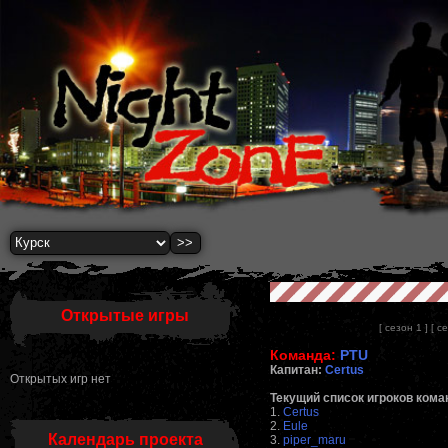
Открытые игры
[ сезон 1 ]
[ с
Команда:
PTU
Капитан:
Certus
Открытых игр нет
Текущий список игроков кома
1.
Certus
2.
Eule
Календарь проекта
3.
piper_maru