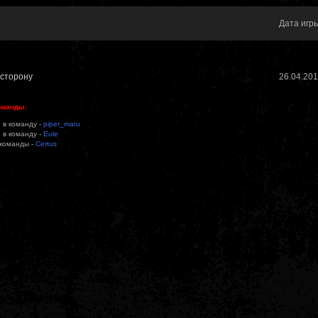
Дата игр
в сторону
26.04.20
оманды:
 в команду -
piper_maru
 в команду -
Eule
 команды -
Certus