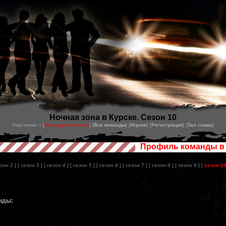
Ночная зона в Курске. Сезон 10
Участники > [
Команды в сезоне
] [
Все команды
] [
Игроки
] [
Регистрация
] [
Зал славы
]
Профиль команды в 
езон 2 ]
[ сезон 3 ]
[ сезон 4 ]
[ сезон 5 ]
[ сезон 6 ]
[ сезон 7 ]
[ сезон 8 ]
[ сезон 9 ]
[
сезон 1
нды: