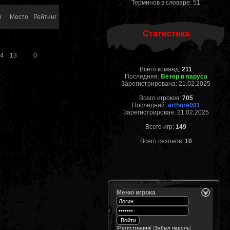
Терминов в словаре: 51
ы
Место
Рейтинг
Статистика
14
13
0
Всего команд:
211
Последняя:
Ветер в паруса
Зарегистрирована: 21.02.2025
Всего игроков:
705
Последний:
arthure001
Зарегистрирован: 21.02.2025
Всего игр:
149
Всего сезонов:
10
Меню игрока
[
Регистрация
] [
Забыл пароль
]