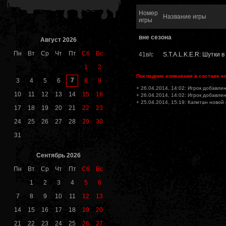
Номер
Название игры
игры
вне сезона
Август 2026
Пн
Вт
Ср
Чт
Пт
Сб
Вс
41в/с
S.T.A.L.K.E.R: Шутки 
1
2
Последние изменения в составе к
7
3
4
5
6
8
9
+ 26.04.2014, 14:02: Игрок добавлен
10
11
12
13
14
15
16
+ 26.04.2014, 14:02: Игрок добавлен
+ 25.04.2014, 15:19: Капитан новой
17
18
19
20
21
22
23
24
25
26
27
28
29
30
31
Сентябрь 2026
Пн
Вт
Ср
Чт
Пт
Сб
Вс
1
2
3
4
5
6
7
8
9
10
11
12
13
14
15
16
17
18
19
20
21
22
23
24
25
26
27