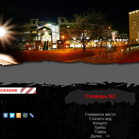
сезоне
Словарь NZ
0
]
Гламурное место
Спалить код
Концепт
Грибы
Гофра
Далее... >>