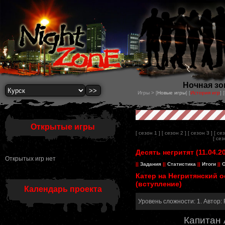
Ночная зон
Игры > [
Новые игры
] [
История игр
] [
Открытые игры
[ сезон 1 ]
[ сезон 2 ]
[ сезон 3 ]
[ се
[ сез
Десять негритят (11.04.2
Открытых игр нет
||
Задания
||
Статистика
||
Итоги
||
О
Катер на Негритянский 
(вступление)
Календарь проекта
Уровень сложности: 1. Автор:
Капитан