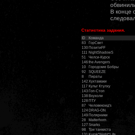
обвинили
В конце 
следова
Статистика задания.
ID
Команда
83
ГорСвет
130
ПозитиFF
111
NightShadowS
51
Челси-Курск
146
the Avengers
10
Городские Бобры
92
SQUEEZE
8
Пираты
142
Хухтамаки
117
Культ Ктулху
143
Гоп-Стоп
138
Вхухоли
128
ПТУ
87
Человекоид's
124
DRAG-ON
149
Полярники
28
Matterhorn
127
Snarks
98
Три танкиста
131
Kursk*Night*Life