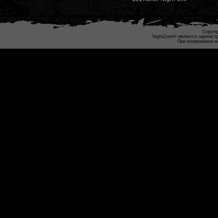
Copyrig
NightZone® является зарегист
При копировании м