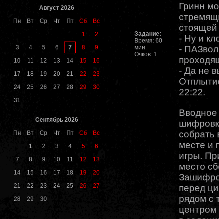
Гринн мо
Август 2026
стремящи
Пн
Вт
Ср
Чт
Пт
Сб
Вс
стоящей 
Задание:
1
2
- Ну и кл
Время: 60
7
3
4
5
6
8
9
мин.
- ПАЗвол
Очков: 1
проходящ
10
11
12
13
14
15
16
- Да не 
17
18
19
20
21
22
23
Отплыти
24
25
26
27
28
29
30
22:22.
31
Вводное
Сентябрь 2026
шифровк
собрать 
Пн
Вт
Ср
Чт
Пт
Сб
Вс
месте и 
1
2
3
4
5
6
игры. Пр
7
8
9
10
11
12
13
место сб
14
15
16
17
18
19
20
Зашифро
21
22
23
24
25
26
27
перед ци
рядом с 
28
29
30
центром 