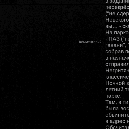
в задании
перекрёс
("не сде
Невского
вы… - ск
На парко
- ПАЗ ("
Комментарий:
гавани",
собрав п
в назнач
отправил
Негритян
классиче
Ночной 
летний т
парке.
Там, в т
была во
обвините
в адрес 
Обсчитал