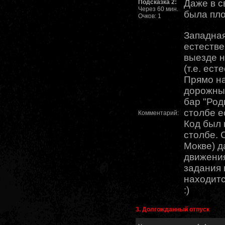
Даже в с
Подсказка 2:
Через 60 мин.
была пло
Очков: 1
Западная
естестве
выезде 
(т.е. ест
Прямо на
дорожный
бар "Род
столбе е
Комментарий:
Код был
столбе. 
Мокве) д
движения
задания 
находитс
:)
3. Долгожданный отпуск