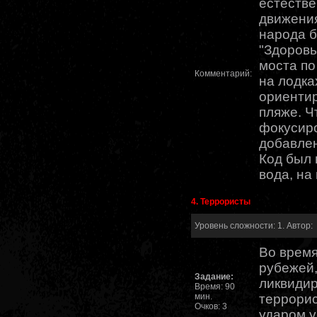
естеств
движения
народа б
"Здоровь
моста по
Комментарий:
на лодка
ориентир
пляже. Ч
фокусир
добавлен
Код был 
вода, на
4. Террористы
Уровень сложности: 1. Автор:
Во врем
рубежей,
Задание:
ликвидир
Время: 90
мин.
террорис
Очков: 3
ударом у