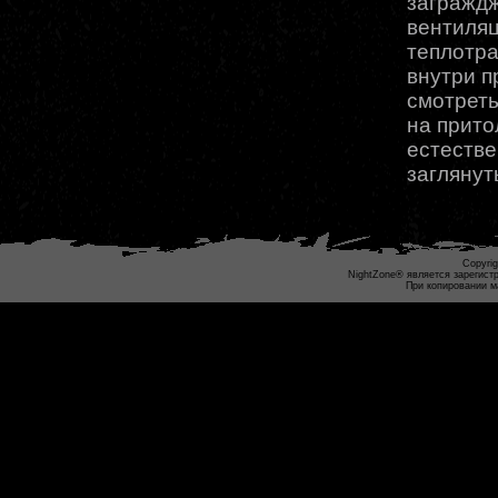
заграждж
вентиляц
теплотра
внутри п
смотреть
на прито
естеств
заглянут
Copyrig
NightZone® является зарегист
При копировании м