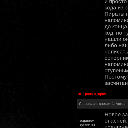
и просто
кода из-
Пираты 
напомин
до конца
код, но т
нашли он
либо на
написать
соперник
напомин
ступеньк
Поэтому 
засчитан
10. Тропа в горах
Уровень сложности: 1. Автор:
Новое за
опасней,
Задание:
Время: 90
предпола