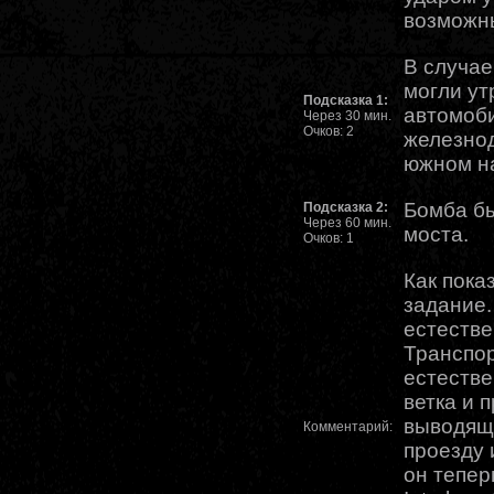
возможны
В случае
могли ут
Подсказка 1:
автомоб
Через 30 мин.
Очков: 2
железно
южном н
Бомба б
Подсказка 2:
Через 60 мин.
моста.
Очков: 1
Как пока
задание
естеств
Транспор
естеств
ветка и 
выводящ
Комментарий:
проезду 
он тепер