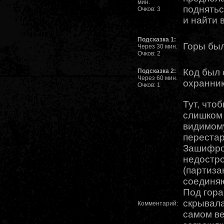
мин.
поднятьс
Очков: 3
и найти 
Подсказка 1:
Горы был
Через 30 мин.
Очков: 2
Код был 
Подсказка 2:
Через 60 мин.
охранник
Очков: 1
Тут, что
слишком 
видимом
перестар
Зашифро
недостр
(партиза
соединя
Под гора
скрывала
Комментарий:
самом ве