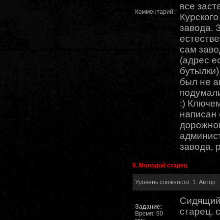
все заст
Комментарий:
Курского
завода.
естестве
сам заво
(адрес е
бутылки)
был не а
подумали
:) Ключе
написан 
дорожно
админис
завода, 
8. Молодой старец
Уровень сложности: 1. Автор:
Сидящий
Задание:
старец, 
Время: 90