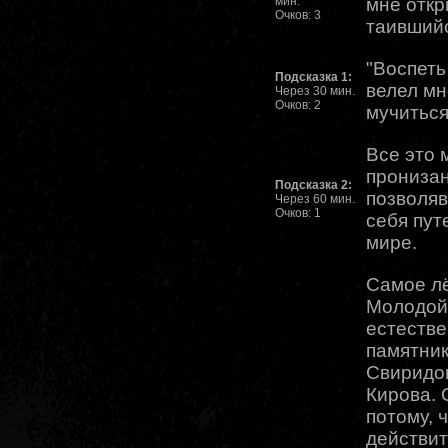
мин.
мне откр
Очков: 3
таившийс
"Воспеть
Подсказка 1:
велел мн
Через 30 мин.
Очков: 2
мучиться"
Все это 
пронизан
Подсказка 2:
позволяв
Через 60 мин.
Очков: 1
себя пут
мире.
Самое лё
Молодой 
естестве
памятник
Свиридов
Кирова. 
потому, 
действит