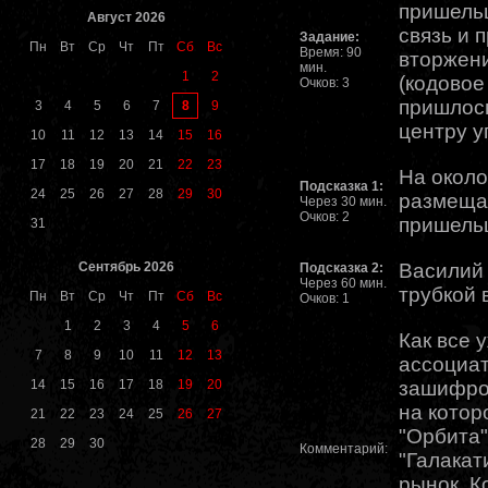
пришельц
Август 2026
связь и 
Задание:
Пн
Вт
Ср
Чт
Пт
Сб
Вс
Время: 90
вторжен
мин.
1
2
(кодовое
Очков: 3
пришлось
8
3
4
5
6
7
9
центру у
10
11
12
13
14
15
16
17
18
19
20
21
22
23
На окол
Подсказка 1:
24
25
26
27
28
29
30
размеща
Через 30 мин.
Очков: 2
пришель
31
Сентябрь 2026
Василий 
Подсказка 2:
Через 60 мин.
трубкой в
Пн
Вт
Ср
Чт
Пт
Сб
Вс
Очков: 1
1
2
3
4
5
6
Как все 
7
8
9
10
11
12
13
ассоциа
14
15
16
17
18
19
20
зашифро
на котор
21
22
23
24
25
26
27
"Орбита"
28
29
30
Комментарий:
"Галакат
рынок. К