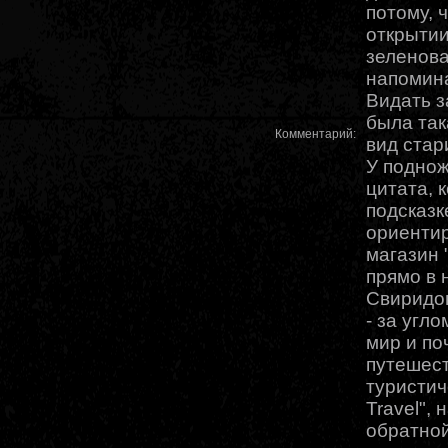
потому, 
открытии
зеленова
напомин
Видать з
была так
Комментарий:
вид стар
У поднож
цитата, 
подсказк
ориенти
магазин 
прямо в 
Свиридов
- за угл
мир и по
путешест
туристич
Travel",
обратной