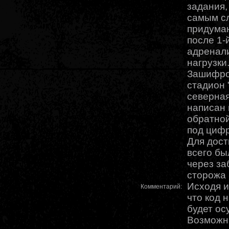
задания,
самым с
придуман
после 1-
адренал
нагрузки
Зашифро
стадион 
северная
написан 
обратной
под цифр
Для дост
всего бы
через за
сторожа 
Исходя и
Комментарий:
что код 
будет ос
Возможн