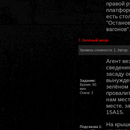
правой р
платфор
есть сто
"Останов
вагонов"
7. Зелёный ангар
Уровень сложности: 1. Автор:
Агент ве
сведения
засаду о
вынужден
Задание:
Время: 90
зелёном 
мин.
провалит
Очков: 3
нам мест
месте, з
15А15.
На крыш
Подсказка 1: