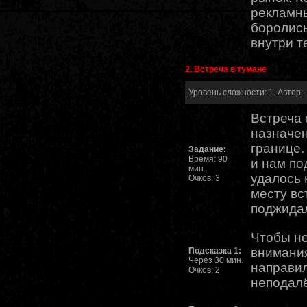
рекламны
боролись
внутри т
2. Встреча в тумане
Уровень сложности: 1. Автор:
Встреча 
назначен
границе.
Задание:
Время: 90
и нам по
мин.
удалось 
Очков: 3
месту вс
поджидал
Чтобы не
внимания
Подсказка 1:
Через 30 мин.
направи
Очков: 2
неподалё