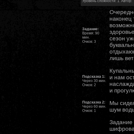
Уровень сложности: 1. Автор:
Очередн
наконец 
возможно
Задание:
здоровье
Время: 90
мин.
сезон уж
Очков: 3
буквальн
отдыхающ
лишь вет
Купальны
и нам ос
Подсказка 1:
Через 30 мин.
наслажда
Очков: 2
и прогул
Мы сидел
Подсказка 2:
Через 60 мин.
шум вод
Очков: 1
Задание 
шифровал