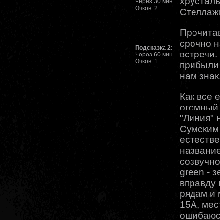
хрустал
Через 30 мин.
Очков: 2
Стеллаж
Прочитав
срочно н
Подсказка 2:
встречи.
Через 60 мин.
Очков: 1
прибыли 
нам знак
Как все 
огомный 
"Линия" 
Сумским 
естеств
название
созвучно
green - 
вправду 
рядам и 
15А, мес
ошибаюсь