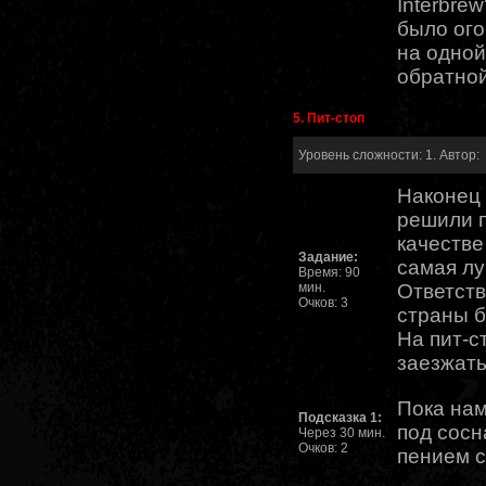
Interbrew
было ого
на одной
обратной
5. Пит-стоп
Уровень сложности: 1. Автор:
Наконец 
решили п
качестве
Задание:
самая лу
Время: 90
мин.
Ответст
Очков: 3
страны б
На пит-с
заезжать
Пока нам
Подсказка 1:
под сосн
Через 30 мин.
Очков: 2
пением с