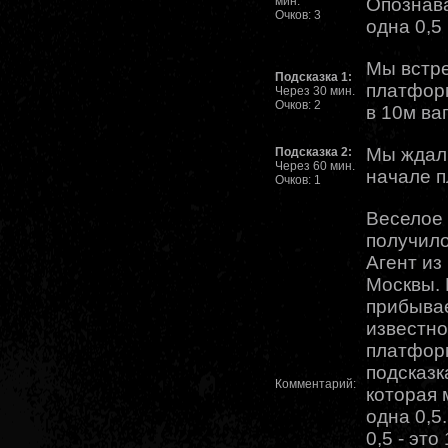
мин.
Опознав
Очков: 3
одна 0,5
Мы встре
Подсказка 1:
платфор
Через 30 мин.
Очков: 2
в 10м ва
Мы ждали
Подсказка 2:
Через 60 мин.
начале 
Очков: 1
Веселое 
получило
Агент из
Москвы. 
прибывае
известно
платфор
подсказк
Комментарий:
которая 
одна 0,5
0,5 - это