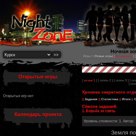
Ночная зон
Игры > [
Новые игры
] [
История игр
] [
Открытые игры
[
сезон 1
]
[ сезон 2 ]
[ сезон 3 ]
[ се
[ сез
Хроники секретного отде
Открытых игр нет
||
Задания
||
Статистика
||
Итоги
||
О
Список заданий.
1. Борьба за связь
Календарь проекта
Уровень сложности: 1. Автор:
Земля п