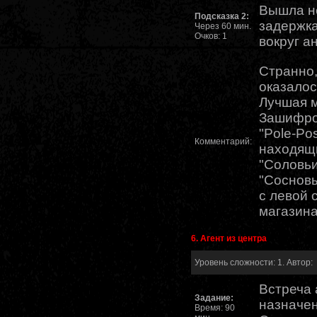
Вышла н
Подсказка 2:
задержка
Через 60 мин.
Очков: 1
вокруг а
Странно,
оказалос
Лучшая м
Зашифро
"Pole-Pos
Комментарий:
находящ
"Соловьи
"Сосновы
с левой 
магазина
6. Агент из центра
Уровень сложности: 1. Автор:
Встреча 
Задание:
назначен
Время: 90